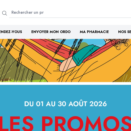
ENDEZ-VOUS
ENVOYER MON ORDO
MA PHARMACIE
NOS S
Bienvenue à la
e la Presqu'île - Plouguas