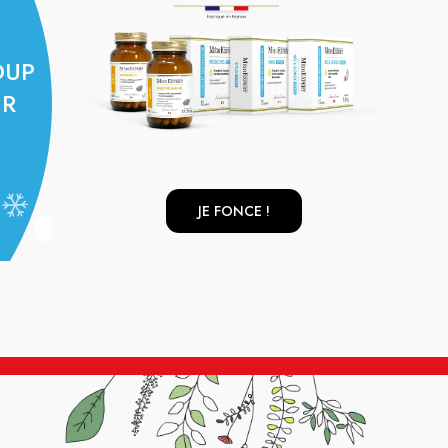
OUP
UR
JE FONCE !