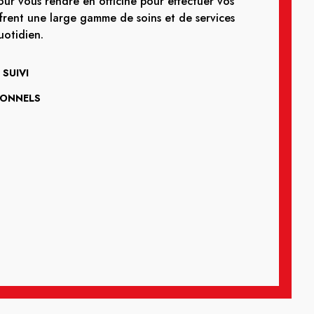
ur vous rendre en officine pour effectuer vos
frent une large gamme de soins et de services
otidien.
SUIVI
IONNELS