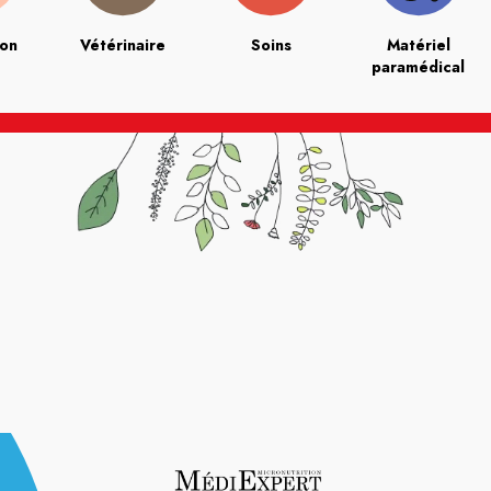
ion
Vétérinaire
Soins
Matériel
paramédical