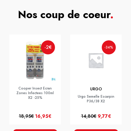
Nos coup de coeur
.
-2€
-34%
Cooper Insect Ecran
URGO
Zones Infectees 100ml
Urgo Semelle Escarpin
X2 -25%
P36/38 X2
18,95€
16,95€
14,80€
9,77€