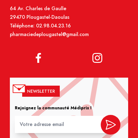
64 Av. Charles de Gaulle
29470 Plougastel-Daoulas
Téléphone:
02.98.04.23.16
pharmaciedeplougastel@gmail.com
NEWSLETTER
Rejoignez la communauté Médiprix !