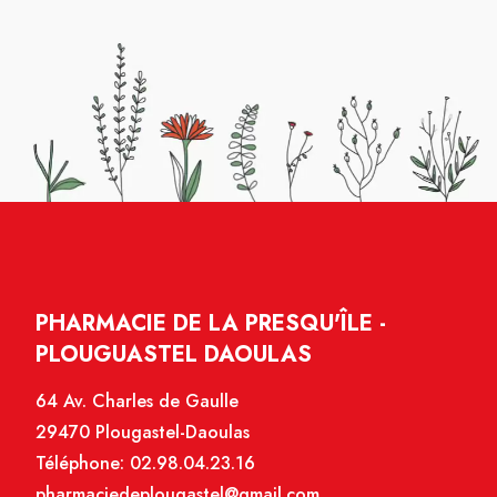
PHARMACIE DE LA PRESQU'ÎLE -
PLOUGUASTEL DAOULAS
64 Av. Charles de Gaulle
29470 Plougastel-Daoulas
Téléphone:
02.98.04.23.16
pharmaciedeplougastel@gmail.com