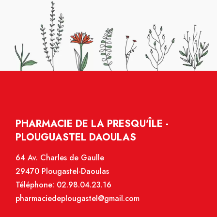
PHARMACIE DE LA PRESQU'ÎLE -
PLOUGUASTEL DAOULAS
64 Av. Charles de Gaulle
29470 Plougastel-Daoulas
Téléphone:
02.98.04.23.16
pharmaciedeplougastel@gmail.com