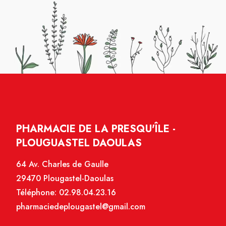
PHARMACIE DE LA PRESQU'ÎLE -
PLOUGUASTEL DAOULAS
64 Av. Charles de Gaulle
29470 Plougastel-Daoulas
Téléphone:
02.98.04.23.16
pharmaciedeplougastel@gmail.com