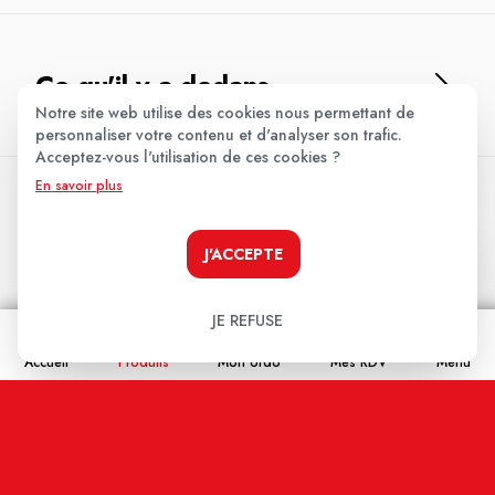
Ce qu'il y a dedans
Notre site web utilise des cookies nous permettant de
personnaliser votre contenu et d'analyser son trafic.
Acceptez-vous l'utilisation de ces cookies ?
Les avis clients
.
En savoir plus
J'ACCEPTE
Aucun avis pour le moment.
Soyez le premier à donner votre avis !
JE REFUSE
Votre note:
Accueil
Produits
Mon ordo
Mes RDV
Menu
★
★
★
★
★
Votre avis