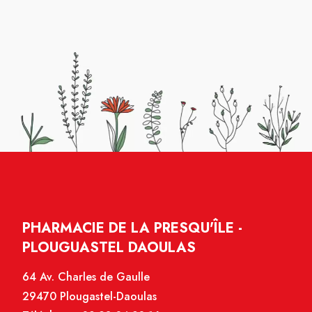
PHARMACIE DE LA PRESQU'ÎLE -
PLOUGUASTEL DAOULAS
64 Av. Charles de Gaulle
29470 Plougastel-Daoulas