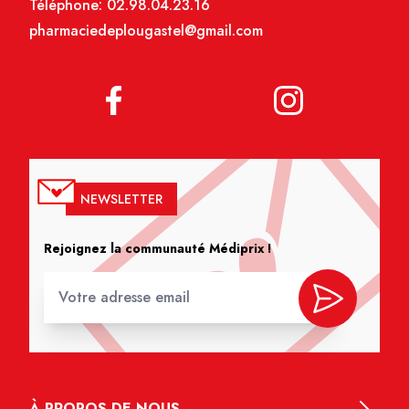
Téléphone:
02.98.04.23.16
pharmaciedeplougastel@gmail.com
NEWSLETTER
Rejoignez la communauté Médiprix !
À PROPOS DE NOUS