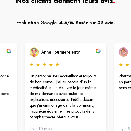
Nos clients donnent leurs avis
.
Evaluation Google:
4.5/5.
Basée sur
39 avis.
Anne Fournier-Perrot
★
★
★
★
★
★
★
sonnel
Un personnel très accueillant et toujours
Pharma
e
de bon conseil. J’ai eu besoin d’un lit
en para
médicalisé et il a été livré le jour même
bons co
rouve
de ma demande avec toutes les
explications nécessaires. Fidèle depuis
que j’ai emménagé dans la commune,
j’apprécie également les produits de la
parapharmacie. Merci à vous !
il y a 10 mois
il y a 