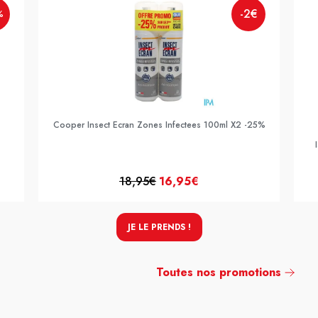
-2€
%
Cooper Insect Ecran Zones Infectees 100ml X2 -25%
18,95€
16,95€
JE LE PRENDS !
Toutes nos promotions