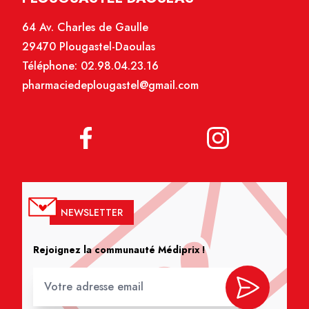
64 Av. Charles de Gaulle
29470 Plougastel-Daoulas
Téléphone:
02.98.04.23.16
pharmaciedeplougastel@gmail.com
NEWSLETTER
Rejoignez la communauté Médiprix !