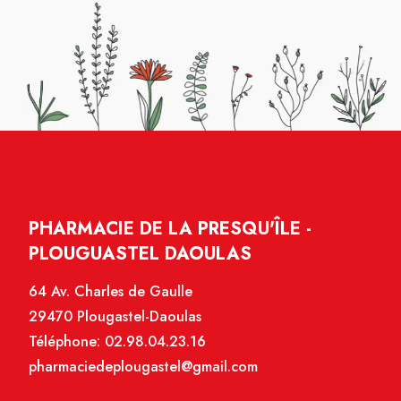
PHARMACIE DE LA PRESQU'ÎLE -
PLOUGUASTEL DAOULAS
64 Av. Charles de Gaulle
29470 Plougastel-Daoulas
Téléphone:
02.98.04.23.16
pharmaciedeplougastel@gmail.com