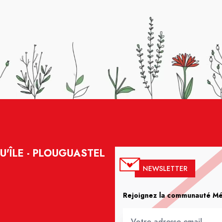
U'ÎLE - PLOUGUASTEL
NEWSLETTER
Rejoignez la communauté Méd