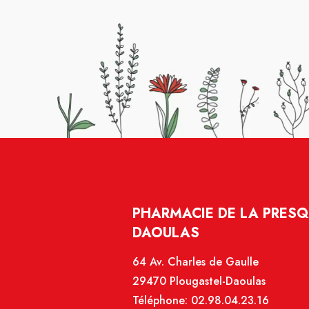
PHARMACIE DE LA PRESQ
DAOULAS
64 Av. Charles de Gaulle
29470 Plougastel-Daoulas
Téléphone:
02.98.04.23.16