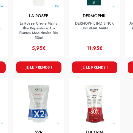
LA ROSEE
DERMOPHIL
La Rosee Creme Mains
DERMOPHIL IND STICK
A
L
Ultra Reparatrice Aux
ORIGINAL MAIN
Plantes Medicinales Bio
50ml
5,95€
11,95€
JE LE PRENDS !
JE LE PRENDS !
SVR
EUCERIN